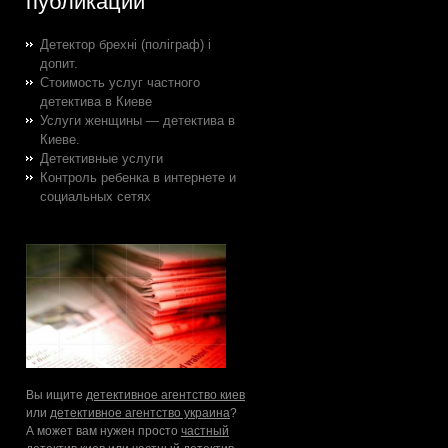
публикации
Детектор брехні (поліграф) і
допит.
Стоимость услуг частного
детектива в Киеве
Услуги женщины — детектива в
Киеве.
Детективные услуги
Контроль ребенка в интернете и
социальных сетях
Вы ищите
детективное агентство киев
или
детективное агентство украина
?
А может вам нужен просто
частный