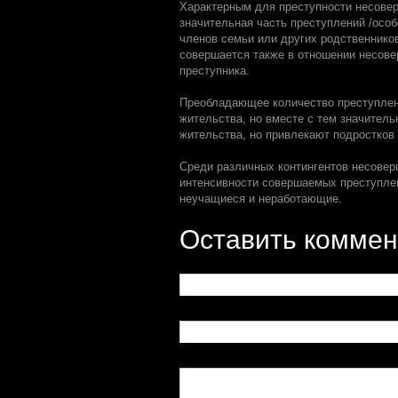
Характерным для преступности несоверш
значительная часть преступлений /осо
членов семьи или других родственников
совершается также в отношении несов
преступника.
Преобладающее количество преступлен
жительства, но вместе с тем значитель
жительства, но привлекают подростков 
Среди различных контингентов несовер
интенсивности совершаемых преступлен
неучащиеся и неработающие.
Оставить коммен