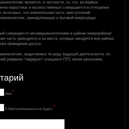
еннолетних является, в частности, то, что, во-первых,
бенно корыстных и насильственных/ совершается в отношении
; во-вторых, что значительная часть преступлений
ершеннолетних, принадлежащих к бытовой микросреде
ий совершается несовершеннолетними в районе /микрорайоне/
ная часть приходится и на места, которые находятся вне района
при проведении досуга.
шеннолетних, выделяемых по роду ведущей деятельности, по
ий уверенно “лидируют” учащиеся ПТУ, затем школьники,
тарий
*
Имя
*
Е-Mail (публиковаться не будет)