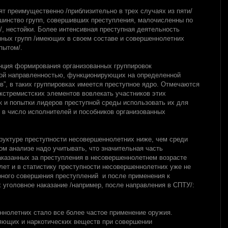
т преимущественно /приблизительно в трех случаях из пяти/
ьшинство групп, совершивших преступления, малочисленны по
к/, нестойки. Более интенсивная преступная деятельность
нных групп /имеющих в своем составе и совершеннолетних
пытом/.
енция формирования организованных группировок
ой направленностью, функционирующих на определенной
в”, в таких группировках имеется преступное ядро. Отмечаются
экстремистских элементов вовлекать участников этих
к и попытки лидеров преступной среды использовать их для
 в число исполнителей и пособников организованных
труктуре преступности несовершеннолетних ниже, чем среди
ом анализе надо учитывать, что значительная часть
аказанных за преступления в несовершеннолетнем возрасте
лет и в статистику преступности несовершеннолетних уже не
рного совершения преступлений и после применения к
головное наказание /например, после направления в СПТУ/:
нолетних стало все более частое применение оружия.
яющих и наркотических веществ при совершении