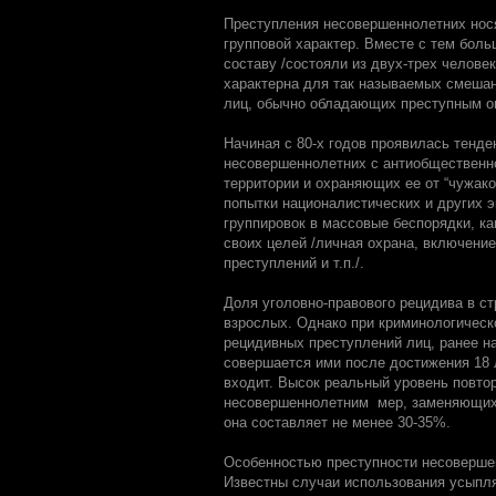
Преступления несовершеннолетних нося
групповой характер. Вместе с тем бол
составу /состояли из двух-трех челове
характерна для так называемых смеша
лиц, обычно обладающих преступным о
Начиная с 80-х годов проявилась тенд
несовершеннолетних с антиобщественн
территории и охраняющих ее от “чужако
попытки националистических и других 
группировок в массовые беспорядки, ка
своих целей /личная охрана, включение
преступлений и т.п./.
Доля уголовно-правового рецидива в с
взрослых. Однако при криминологическ
рецидивных преступлений лиц, ранее н
совершается ими после достижения 18 
входит. Высок реальный уровень повто
несовершеннолетним мер, заменяющих у
она составляет не менее 30-35%.
Особенностью преступности несовершен
Известны случаи использования усыпл