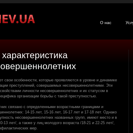
О нас
Усл
 характеристика
совершеннолетних
т свои особенности, которые проявляются в уровне и динамике
ивации преступлений, совершаемых несовершеннолетними. Эти
свойствами личности несовершеннолетних и их статусом в
пецифика организации борьбы с такой преступностью.
них связано с определенными возрастными границами и
ннолетних: 14-15 лет, 15-16 лет, 16-17 лет и 17-18 лет. Однако
упность несовершеннолетних названных групп, имеют место и в
-13 лет/, а также у лиц молодого возраста /18-21 и 22-25 лет/,
рофилактических мер.