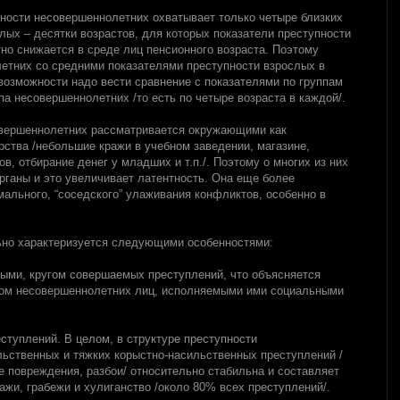
пности несовершеннолетних охватывает только четыре близких
слых – десятки возрастов, для которых показатели преступности
но снижается в среде лиц пенсионного возраста. Поэтому
етних со средними показателями преступности взрослых в
возможности надо вести сравнение с показателями по группам
па несовершеннолетних /то есть по четыре возраста в каждой/.
овершеннолетних рассматривается окружающими как
рства /небольшие кражи в учебном заведении, магазине,
в, отбирание денег у младших и т.п./. Поэтому о многих из них
рганы и это увеличивает латентность. Она еще более
ального, “соседского” улаживания конфликтов, особенно в
ьно характеризуется следующими особенностями:
лыми, кругом совершаемых преступлений, что объясняется
ом несовершеннолетних лиц, исполняемыми ими социальными
ступлений. В целом, в структуре преступности
ьственных и тяжких корыстно-насильственных преступлений /
 повреждения, разбои/ относительно стабильна и составляет
ажи, грабежи и хулиганство /около 80% всех преступлений/.