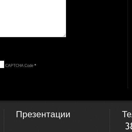
CAPTCHA Code
*
Презентации
Т