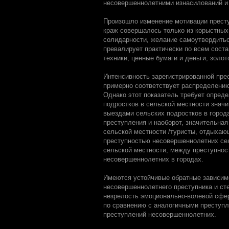
несовершеннолетними изнасилований и 
Произошло изменение мотивации прест
краж совершалось только из корыстных
солидарности, желание самоутвердиться
превалирует практически по всем сост
техники, ценные бумаги и деньги, золот
Интенсивность зарегистрированной пре
примерно соответствует распределению
Однако этот показатель требует опреде
подростков в сельской местности знач
выездами сельских подростков в город
преступления и наоборот, значительна
сельской местности /туристы, отдыхаю
преступностью несовершеннолетних се
сельской местности, между преступнос
несовершеннолетних в городах.
Имеются устойчивые обратные зависим
несовершеннолетнего преступника и ст
незрелость эмоционально-волевой сфер
по сравнению с аналогичными преступ
преступлений несовершеннолетних.