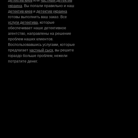
детектив киев
или
частный детектив
украина
. Вы попали правильно и наш
детектив киев
и
детектив украина
готовы выполнить ваш заказ. Все
услуги детектива
, которые
обеспечивает наше детективное
агентство, направлены на решение
проблем наших клиентов.
Воспользовавшись услугами, которые
предлагает
частный сыск
, вы решите
гораздо больше проблем, нежели
потратите денег.