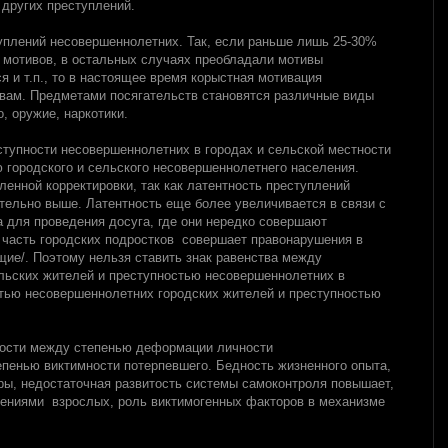
других преступлений.
уплений несовершеннолетних. Так, если раньше лишь 25-30%
 мотивов, в остальных случаях преобладали мотивы
 и т.п., то в настоящее время корыстная мотивация
авам. Предметами посягательств становятся различные виды
о, оружие, наркотики.
ступности несовершеннолетних в городах и сельской местности
 городского и сельского несовершеннолетнего населения.
ленной корректировки, так как латентность преступлений
ительно выше. Латентность еще более увеличивается в связи с
а для проведения досуга, где они нередко совершают
я часть городских подростков совершает правонарушения в
щие/. Поэтому нельзя ставить знак равенства между
льских жителей и преступностью несовершеннолетних в
тью несовершеннолетних городских жителей и преступностью
ости между степенью деформации личности
епенью виктимности потерпевшего. Бедность жизненного опыта,
ы, недостаточная развитость системы самоконтроля повышает,
лениями взрослых, роль виктимогенных факторов в механизме