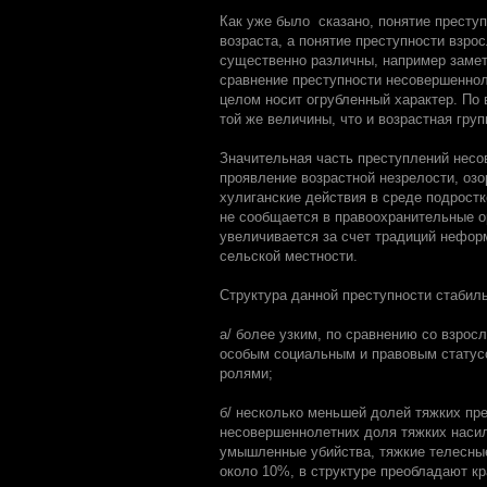
Как уже было сказано, понятие престу
возраста, а понятие преступности взро
существенно различны, например замет
сравнение преступности несовершеннол
целом носит огрубленный характер. По 
той же величины, что и возрастная груп
Значительная часть преступлений нес
проявление возрастной незрелости, озо
хулиганские действия в среде подростко
не сообщается в правоохранительные о
увеличивается за счет традиций неформ
сельской местности.
Структура данной преступности стабил
а/ более узким, по сравнению со взрос
особым социальным и правовым статус
ролями;
б/ несколько меньшей долей тяжких пре
несовершеннолетних доля тяжких насил
умышленные убийства, тяжкие телесные
около 10%, в структуре преобладают кр